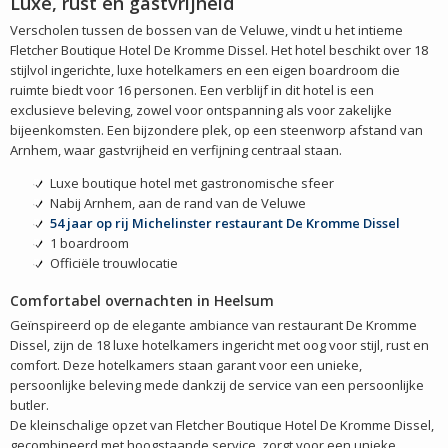
Luxe, rust en gastvrijheid
Verscholen tussen de bossen van de Veluwe, vindt u het intieme
Fletcher Boutique Hotel De Kromme Dissel. Het hotel beschikt over 18
stijlvol ingerichte, luxe hotelkamers en een eigen boardroom die
ruimte biedt voor 16 personen. Een verblijf in dit hotel is een
exclusieve beleving, zowel voor ontspanning als voor zakelijke
bijeenkomsten. Een bijzondere plek, op een steenworp afstand van
Arnhem, waar gastvrijheid en verfijning centraal staan.
Luxe boutique hotel met gastronomische sfeer
Nabij Arnhem, aan de rand van de Veluwe
54 jaar op rij Michelinster restaurant De Kromme Dissel
1 boardroom
Officiële trouwlocatie
Comfortabel overnachten in Heelsum
Geïnspireerd op de elegante ambiance van restaurant De Kromme
Dissel, zijn de 18 luxe hotelkamers ingericht met oog voor stijl, rust en
comfort. Deze hotelkamers staan garant voor een unieke,
persoonlijke beleving mede dankzij de service van een persoonlijke
butler.
De kleinschalige opzet van Fletcher Boutique Hotel De Kromme Dissel,
gecombineerd met hoogstaande service, zorgt voor een unieke