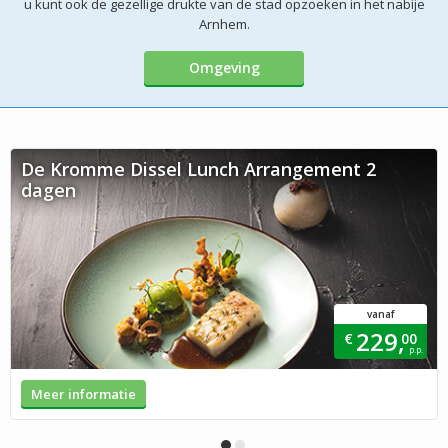
u kunt ook de gezellige drukte van de stad opzoeken in het nabije
Arnhem.
Omgeving
De Kromme Dissel Lunch Arrangement 2
dagen
vanaf
229,
€
00
p.p.
Meer informatie